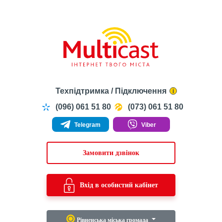
Техпідтримка / Підключення
i
(096) 061 51 80
(073) 061 51 80
Telegram
Viber
Замовити дзвінок
Вхід в особистий кабінет
Рівненська міська громада