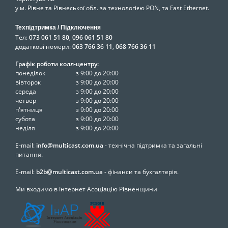
у м. Рівне та Рівнеської обл. за технологією PON, та Fast Ethernet.
Техпідтримка / Підключення
Тел:
073 061 51 80
,
096 061 51 80
додаткові номери:
063 766 36 11
,
068 766 36 11
Графік роботи колл-центру:
понеділок
з 9:00 до 20:00
вівторок
з 9:00 до 20:00
середа
з 9:00 до 20:00
четвер
з 9:00 до 20:00
п'ятниця
з 9:00 до 20:00
субота
з 9:00 до 20:00
неділя
з 9:00 до 20:00
E-mail:
info@multicast.com.ua
- технічна підтримка та загальні
питання.
E-mail:
b2b@multicast.com.ua
- фінанси та бухгалтерія.
Ми входимо в Інтернет Асоціацію Рівненщини