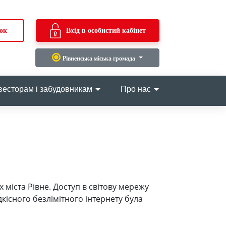
ок
Вхід в особистий кабінет
Рівненська міська громада
весторам і забудовникам
Про нас
 міста Рівне. Доступ в світову мережу
дкісного безлімітного інтернету була