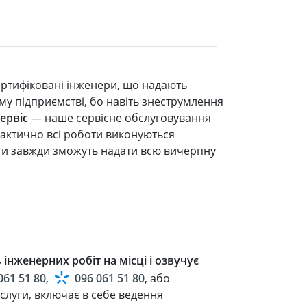
ертифіковані інженери, що надають
у підприємстві, бо навіть знеструмлення
ервіс
— наше сервісне обслуговування
рактично всі роботи виконуються
ти завжди зможуть надати всю вичерпну
інженерних робіт на місці і озвучує
061 51 80
,
096 061 51 80
, або
луги, включає в себе ведення