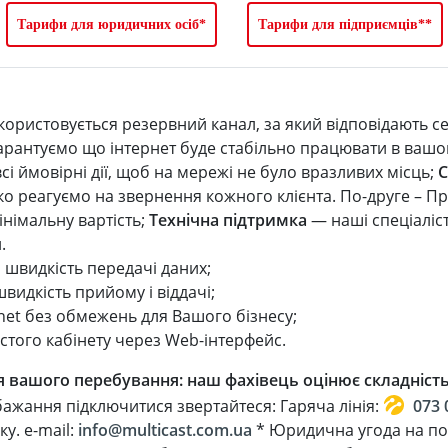
Тарифи для юридичних осіб*
Тарифи для підприємців**
користовується резервний канал, за який відповідають с
рантуємо що інтернет буде стабільно працювати в вашом
сі ймовірні дії, щоб на мережі не було вразливих місць;
С
о реагуємо на звернення кожного клієнта. По-друге – П
інімальну вартість;
Технічна підтримка
— наші спеціаліс
.
а швидкість передачі даних;
видкість прийому і віддачі;
rnet без обмежень для Вашого бізнесу;
стого кабінету через Web-інтерфейс.
 вашого перебування: наш фахівець оцінює складність 
ажання підключитися звертайтеся: Гаряча лінія:
073 
у. e-mail:
info@multicast.com.ua
* Юридична угода на пос