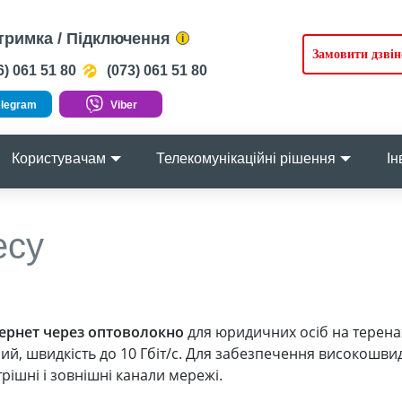
тримка / Підключення
i
Замовити дзвін
) 061 51 80
(073) 061 51 80
legram
Viber
Користувачам
Телекомунікаційні рішення
Ін
есу
тернет через оптоволокно
для юридичних осіб на теренах
ний, швидкість до 10 Гбіт/с. Для забезпечення високошви
рішні і зовнішні канали мережі.