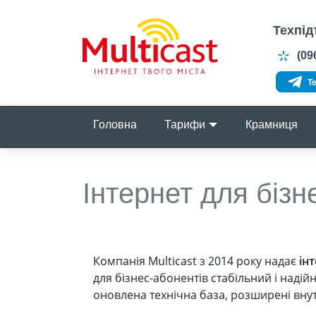
Техпід
(096
Te
Головна
Тарифи
Крамниця
Інтернет для бізн
Компанія Multicast з 2014 року надає
ін
для бізнес-абонентів стабільний і надій
оновлена технічна база, розширені внут