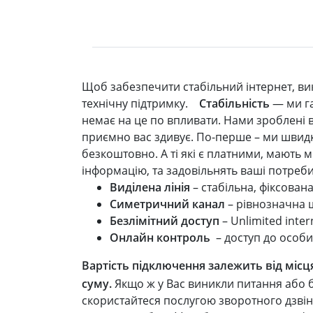
Щоб забезпечити стабільний інтернет, ви
технічну підтримку.
Стабільність
— ми га
немає на це по впливати. Нами зроблені в
приємно вас здивує. По-перше – ми швидк
безкоштовно. А ті які є платними, мають м
інформацію, та задовільнять ваші потреби
Виділена лінія
– стабільна, фіксован
Симетричний канал
– рівнозначна ш
Безлімітний доступ
– Unlimited inte
Онлайн контроль
– доступ до особи
Вартість підключення залежить від місця
суму.
Якщо ж у Вас виникли питання або б
скористайтеся послугою зворотного дзвінк