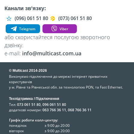
Канали зв’язку:
(096) 061 51 80
(073) 061 51 80
Telegram
Viber
або скористайтеся послугою зворотного
дзвінку.
e-mail:
info@multicast.com.ua
© Multicast 2014-2026
Виконуємо підключення до мережі інтернет приватних
користувачів
у м. Рівне та Рівнеської обл. за технологією PON, та Fast Ethernet.
Техпідтримка / Підключення
Тел:
073 061 51 80
,
096 061 51 80
додаткові номери:
063 766 36 11
,
068 766 36 11
Графік роботи колл-центру:
понеділок
з 9:00 до 20:00
вівторок
з 9:00 до 20:00