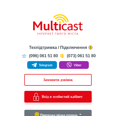
Техпідтримка / Підключення
i
(096) 061 51 80
(073) 061 51 80
Telegram
Viber
Замовити дзвінок
Вхід в особистий кабінет
Рівненська міська громада