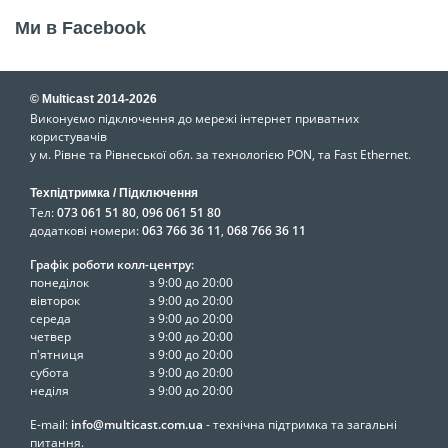
Ми в Facebook
© Multicast 2014-2026
Виконуємо підключення до мережі інтернет приватних
користувачів
у м. Рівне та Рівнеської обл. за технологією PON, та Fast Ethernet.
Техпідтримка / Підключення
Тел:
073 061 51 80
,
096 061 51 80
додаткові номери:
063 766 36 11
,
068 766 36 11
Графік роботи колл-центру:
понеділок
з 9:00 до 20:00
вівторок
з 9:00 до 20:00
середа
з 9:00 до 20:00
четвер
з 9:00 до 20:00
п'ятниця
з 9:00 до 20:00
субота
з 9:00 до 20:00
неділя
з 9:00 до 20:00
E-mail:
info@multicast.com.ua
- технічна підтримка та загальні
питання.