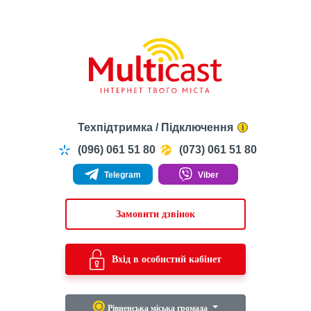
Техпідтримка / Підключення
i
(096) 061 51 80
(073) 061 51 80
Telegram
Viber
Замовити дзвінок
Вхід в особистий кабінет
Рівненська міська громада