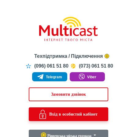
Техпідтримка / Підключення
i
(096) 061 51 80
(073) 061 51 80
Telegram
Viber
Замовити дзвінок
Вхід в особистий кабінет
Рівненська міська громада