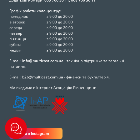
додаткові номери:
063 766 36 11
,
068 766 36 11
Графік роботи колл-центру:
понеділок
з 9:00 до 20:00
вівторок
з 9:00 до 20:00
середа
з 9:00 до 20:00
четвер
з 9:00 до 20:00
п'ятниця
з 9:00 до 20:00
субота
з 9:00 до 20:00
неділя
з 9:00 до 20:00
E-mail:
info@multicast.com.ua
- технічна підтримка та загальні
питання.
E-mail:
b2b@multicast.com.ua
- фінанси та бухгалтерія.
Ми входимо в Інтернет Асоціацію Рівненщини
Ми в Instagram