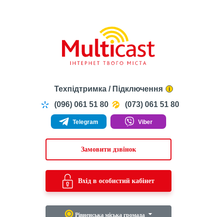
Техпідтримка / Підключення
i
(096) 061 51 80
(073) 061 51 80
Telegram
Viber
Замовити дзвінок
Вхід в особистий кабінет
Рівненська міська громада