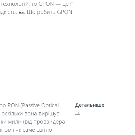
 технологій, то GPON — це її
идкість. 🏎 Що робить GPON
о PON (Passive Optical
Детальніше
→
 оскільки вона вирішує
ній милі» (від провайдера
ном і як саме світло