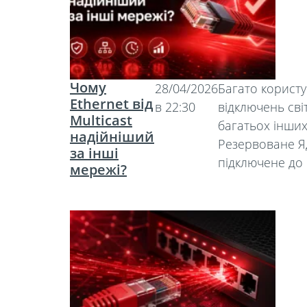
Чому
28/04/2026
Багато користу
Ethernet від
в 22:30
відключень світ
Multicast
багатьох інши
надійніший
Резервоване Я
за інші
підключене до
мережі?