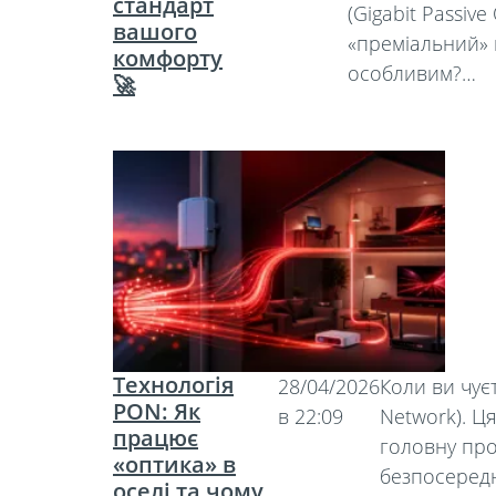
стандарт
(Gigabit Passiv
вашого
«преміальний» 
комфорту
особливим?…
🚀
Технологія
28/04/2026
Коли ви чує
PON: Як
в 22:09
Network). Ц
працює
головну про
«оптика» в
безпосередн
оселі та чому