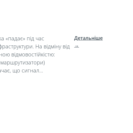
а «падає» під час
Детальніше
→
фраструктури. На відміну від
ою відмовостійкістю:
а маршрутизатори)
ачає, що сигнал…