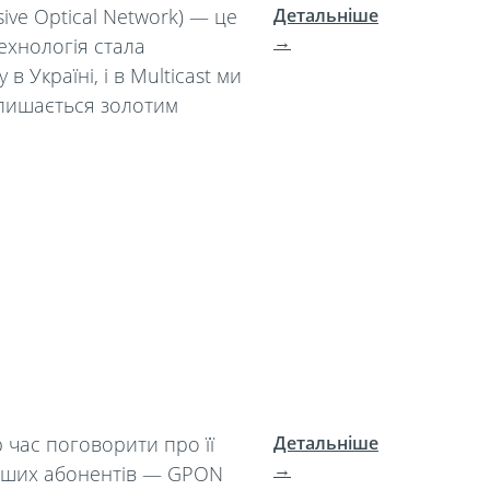
ive Optical Network) — це
Детальніше
→
ехнологія стала
Україні, і в Multicast ми
алишається золотим
 час поговорити про її
Детальніше
→
наших абонентів — GPON