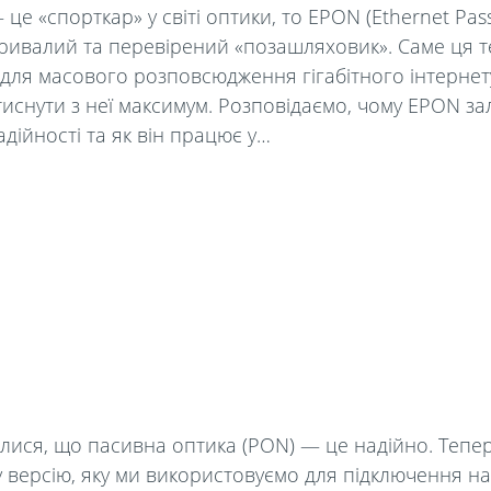
е «спорткар» у світі оптики, то EPON (Ethernet Pass
ривалий та перевірений «позашляховик». Саме ця т
ля масового розповсюдження гігабітного інтернету в 
тиснути з неї максимум. Розповідаємо, чому EPON з
дійності та як він працює у…
лися, що пасивна оптика (PON) — це надійно. Тепер
 версію, яку ми використовуємо для підключення 