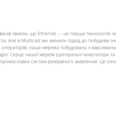
вачів звикли, що Ethernet — це перша технологія, як
ла. Але в Multicast ми змінили підхід до побудови ін
х операторів, наша мережа побудована з максимальн
дро: Серце нашої мережі (центральні комутатори т
 промислових систем резервного живлення. Це озн