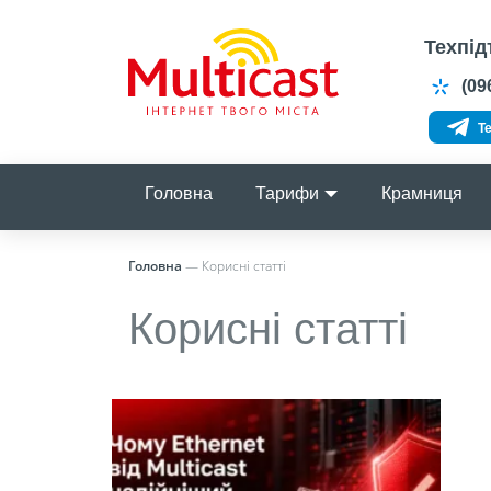
Техпід
(096
Te
Головна
Тарифи
Крамниця
Головна
—
Корисні статті
Корисні статті