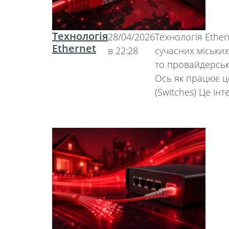
Технологія
28/04/2026
Технологія Ethe
Ethernet
в 22:28
сучасних міських
то провайдерськи
Ось як працює ц
(Switches) Це ін