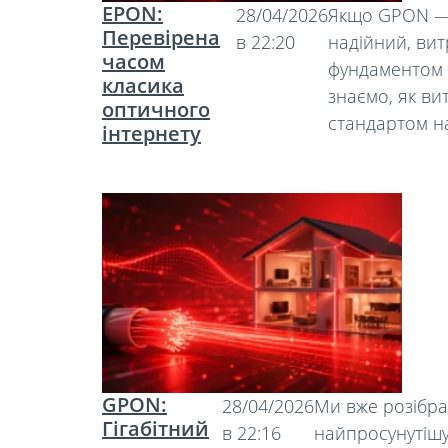
EPON:
28/04/2026
Якщо GPON — ц
Перевірена
в 22:20
надійний, вит
часом
фундаментом д
класика
знаємо, як ви
оптичного
стандартом на
інтернету
GPON:
28/04/2026
Ми вже розібра
Гігабітний
в 22:16
найпросунутішу