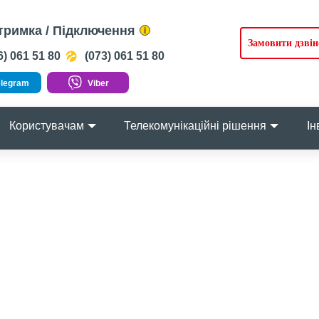
тримка / Підключення
i
Замовити дзвін
) 061 51 80
(073) 061 51 80
legram
Viber
Користувачам
Телекомунікаційні рішення
Ін