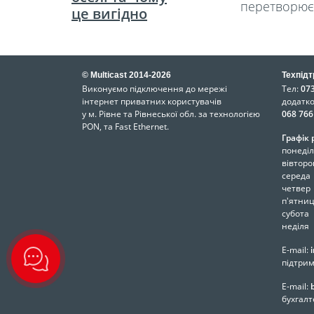
перетворюєт
це вигідно
© Multicast 2014-2026
Техпідт
Виконуємо підключення до мережі
Тел:
073
інтернет приватних користувачів
додатк
у м. Рівне та Рівнеської обл. за технологією
068 766
PON, та Fast Ethernet.
Графік 
понеділ
вівторо
середа
четвер
п'ятни
субота
неділя
E-mail:
підтрим
E-mail:
бухгалт