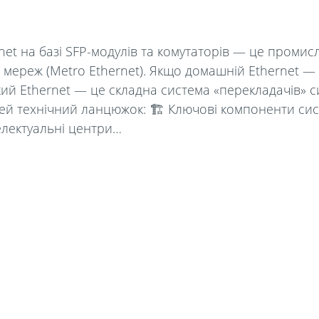
rnet на базі SFP-модулів та комутаторів — це проми
 мереж (Metro Ethernet). Якщо домашній Ethernet — 
й Ethernet — це складна система «перекладачів» сиг
ей технічний ланцюжок: 🏗 Ключові компоненти сис
телектуальні центри…