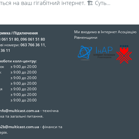
ься на ваш гігабітний інтернет. 🏗️ Суть…
Ми входимо в Інтернет Асоціацію
римка / Підключення
Рівненщини
 061 51 80
,
096 061 51 80
ові номери:
063 766 36 11
,
 36 11
роботи колл-центру:
ок
з 9:00 до 20:00
к
з 9:00 до 20:00
з 9:00 до 20:00
з 9:00 до 20:00
ця
з 9:00 до 20:00
з 9:00 до 20:00
з 9:00 до 20:00
info@multicast.com.ua
- технічна
ка та загальні питання.
b2b@multicast.com.ua
- фінанси та
ерія.