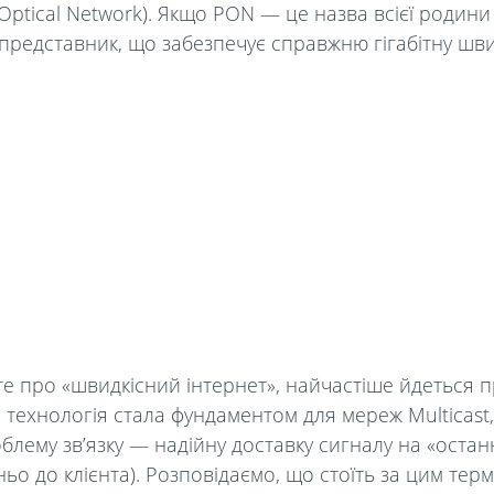
e Optical Network). Якщо PON — це назва всієї родини
представник, що забезпечує справжню гігабітну шв
те про «швидкісний інтернет», найчастіше йдеться пр
я технологія стала фундаментом для мереж Multicast,
блему зв’язку — надійну доставку сигналу на «остан
ьо до клієнта). Розповідаємо, що стоїть за цим термі