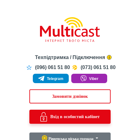
Техпідтримка / Підключення
i
(096) 061 51 80
(073) 061 51 80
Telegram
Viber
Замовити дзвінок
Вхід в особистий кабінет
Рівненська міська громада