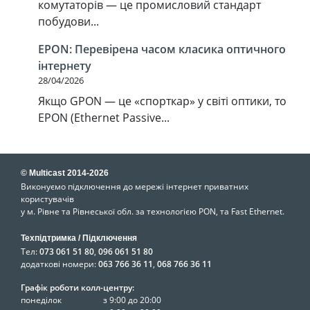
комутаторів — це промисловий стандарт
побудови...
EPON: Перевірена часом класика оптичного
інтернету
28/04/2026
Якщо GPON — це «спорткар» у світі оптики, то
EPON (Ethernet Passive...
© Multicast 2014-2026
Виконуємо підключення до мережі інтернет приватних
користувачів
у м. Рівне та Рівнеської обл. за технологією PON, та Fast Ethernet.
Техпідтримка / Підключення
Тел:
073 061 51 80
,
096 061 51 80
додаткові номери:
063 766 36 11
,
068 766 36 11
Графік роботи колл-центру:
понеділок
з 9:00 до 20:00